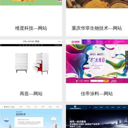
维度科技—网站
重庆华萃生物技术—网站
再造—网站
佳帝涂料—网站