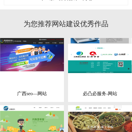
为您推荐网站建设优秀作品
广西seo—网站
必凸必服务-网站