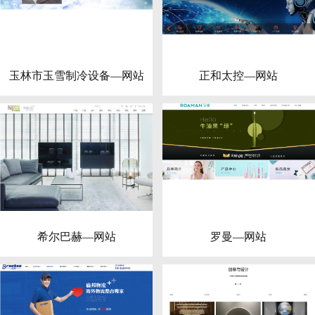
玉林市玉雪制冷设备—网站
正和太控—网站
希尔巴赫—网站
罗曼—网站