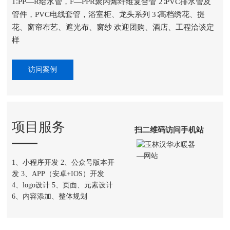
1∶PP—R给水管，F―PPR聚丙烯纤维复合管 2∶PVC排水管及
管件，PVC电线套管，浴室柜、龙头系列 3∶高档绣花、提
花、窗帘布艺、遮光布、窗纱 欢迎团购、酒店、工程洽谈定
样
访问案例
项目服务
扫二维码访问手机站
1、小程序开发 2、公众号版本开
发 3、APP（安卓+IOS）开发
4、logo设计 5、页面、元素设计
6、内容添加、整体规划