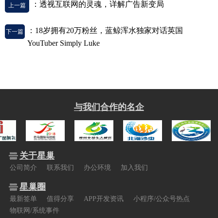
：透视互联网的灵魂，详解广告新变局
上一篇
：18岁拥有20万粉丝，蓝鲸浑水独家对话英国
下一篇
YouTuber Simply Luke
与我们合作的名企
关于星巢
公司简介
联系我们
办公环境
加入我们
星巢圈
最新签单
值得分享
APP开发资讯
小程序/公众号热点
物联网/系统事件